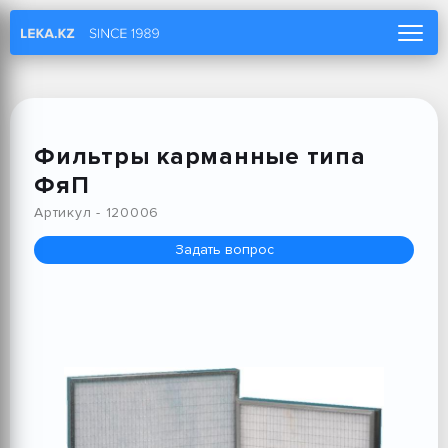
Главная
Компания
Каталог
Фильтры карманные типа
Услуги
ФяП
Проекты
Артикул - 120006
Новости
Задать вопрос
Контакты
КОРПОРАТИВНЫЙ ВХОД
RU
|
EN